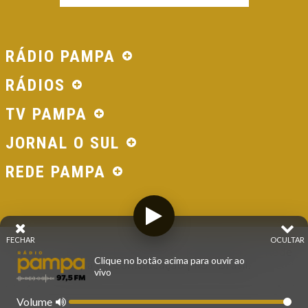
RÁDIO PAMPA
RÁDIOS
TV PAMPA
JORNAL O SUL
REDE PAMPA
FECHAR
OCULTAR
© 2026 - Direitos Reservados - Rádio Pampa - Rede
Clique no botão acima para ouvir ao
Pampa de Comunicação | RS - Brasil.
vivo
Volume