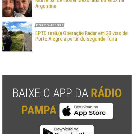
Morre pai de Lionel Messi aos 68 anos na
Argentina
PORTO ALEGRE
EPTC realiza Operação Radar em 20 vias de
Porto Alegre a partir de segunda-feira
BAIXE O APP DA
RÁDIO
PAMPA