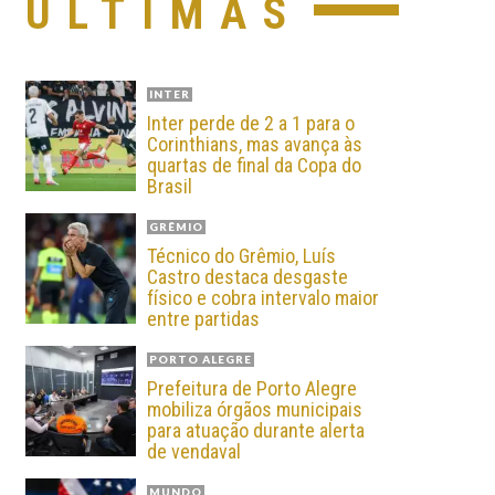
ÚLTIMAS
INTER
Inter perde de 2 a 1 para o
Corinthians, mas avança às
quartas de final da Copa do
Brasil
GRÊMIO
Técnico do Grêmio, Luís
Castro destaca desgaste
físico e cobra intervalo maior
entre partidas
PORTO ALEGRE
Prefeitura de Porto Alegre
mobiliza órgãos municipais
para atuação durante alerta
de vendaval
MUNDO