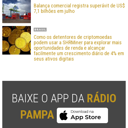
Balança comercial registra superávit de US$
7,1 bilhões em julho
BRASIL
Como os detentores de criptomoedas
podem usar a SHRMiner para explorar mais
oportunidades de renda e alcançar
facilmente um crescimento diário de 4% em
seus ativos digitais
BAIXE O APP DA
RÁDIO
PAMPA