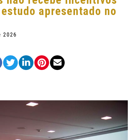
s não recebe incentivos
a estudo apresentado no
e 2026