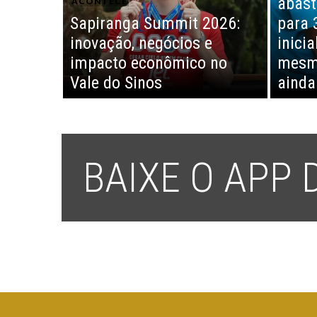
abast
ACONTECE
Sapiranga Summit 2026:
para 
inovação, negócios e
inici
impacto econômico no
mesm
Vale do Sinos
ainda
BAIXE O APP