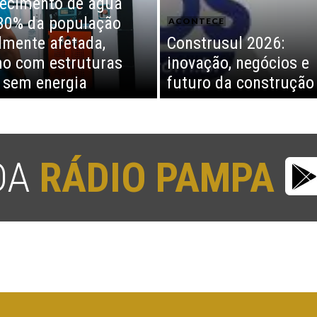
ecimento de água
30% da população
ACONTECE
almente afetada,
Construsul 2026:
o com estruturas
inovação, negócios e
 sem energia
futuro da construção
 DA
RÁDIO PAMPA