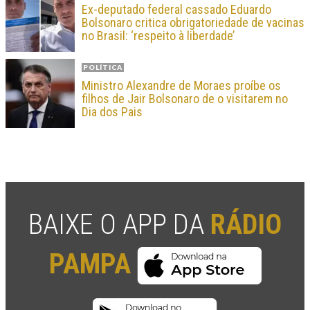
Ex-deputado federal cassado Eduardo
Bolsonaro critica obrigatoriedade de vacinas
no Brasil: ‘respeito à liberdade’
POLÍTICA
Ministro Alexandre de Moraes proíbe os
filhos de Jair Bolsonaro de o visitarem no
Dia dos Pais
BAIXE O APP DA
RÁDIO
PAMPA