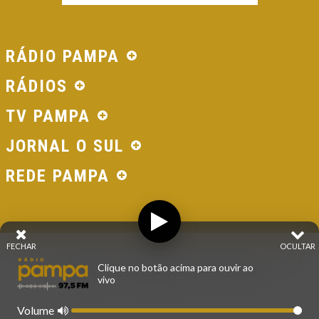
RÁDIO PAMPA
RÁDIOS
TV PAMPA
JORNAL O SUL
REDE PAMPA
FECHAR
OCULTAR
© 2026 - Direitos Reservados - Rádio Pampa - Rede
Clique no botão acima para ouvir ao
Pampa de Comunicação | RS - Brasil.
vivo
Volume