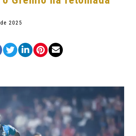
r o Grêmio na retomada
 de 2025