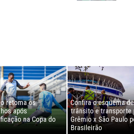
O
GRÊMIO
o retoma os
Confira o esquema de
lhos após
trânsito e transporte
ificação na Copa do
Grêmio x São Paulo p
Brasileirão