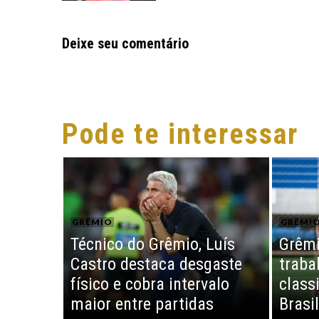
Deixe seu comentário
Pode te interessar
GRÊMIO
GRÊMI
Técnico do Grêmio, Luís
Grêmi
Castro destaca desgaste
traba
físico e cobra intervalo
class
maior entre partidas
Brasil