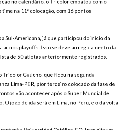
pção no calendário, o Tricolor empatou com o
o time na 11ª colocação, com 16 pontos
a Sul-Americana, já que participou do início da
tar nos playoffs. Isso se deve ao regulamento da
lista de 50 atletas anteriormente registrados.
 o Tricolor Gaúcho, que ficou na segunda
anza Lima-PER, pior terceiro colocado da fase de
frontos vão acontecer após o Super Mundial de
. O jogo de ida será em Lima, no Peru, e o da volta
frentará a Universidad Católica-EQU nas oitavas