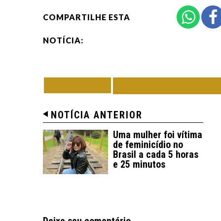
COMPARTILHE ESTA
NOTÍCIA:
VOLTAR
TODAS DE BRAS
NOTÍCIA ANTERIOR
Uma mulher foi vítima
de feminicídio no
Brasil a cada 5 horas
e 25 minutos
Deixe seu comentário