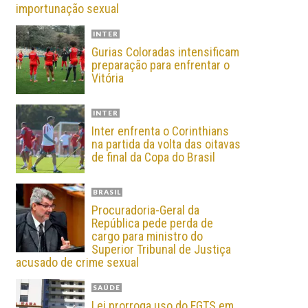
importunação sexual
INTER
Gurias Coloradas intensificam
preparação para enfrentar o
Vitória
INTER
Inter enfrenta o Corinthians
na partida da volta das oitavas
de final da Copa do Brasil
BRASIL
Procuradoria-Geral da
República pede perda de
cargo para ministro do
Superior Tribunal de Justiça
acusado de crime sexual
SAÚDE
Lei prorroga uso do FGTS em