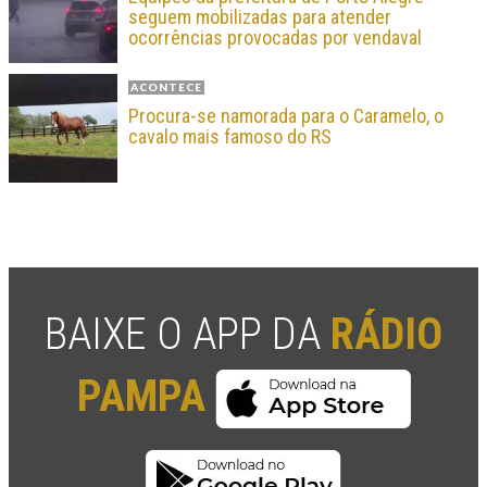
seguem mobilizadas para atender
ocorrências provocadas por vendaval
ACONTECE
Procura-se namorada para o Caramelo, o
cavalo mais famoso do RS
BAIXE O APP DA
RÁDIO
PAMPA