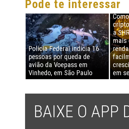
Pode te interessar
BRASIL
Como 
cript
a SHR
mais 
BRASIL
Polícia Federal indicia 16
renda
pessoas por queda de
facil
avião da Voepass em
cresc
Vinhedo, em São Paulo
em se
BAIXE O APP