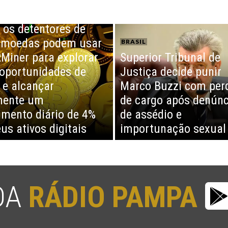
os detentores de
omoedas podem usar
BRASIL
Miner para explorar
Superior Tribunal de
oportunidades de
Justiça decide punir
 e alcançar
Marco Buzzi com per
mente um
de cargo após denúnc
imento diário de 4%
de assédio e
us ativos digitais
importunação sexual
 DA
RÁDIO PAMPA