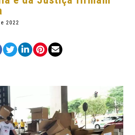
ia e da Justiça firmam
a
 de 2022