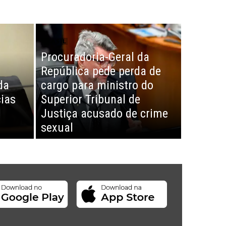
BRASIL
Procuradoria-Geral da
República pede perda de
da
cargo para ministro do
ias
Superior Tribunal de
Justiça acusado de crime
sexual