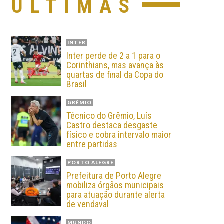
ÚLTIMAS
INTER
Inter perde de 2 a 1 para o
Corinthians, mas avança às
quartas de final da Copa do
Brasil
GRÊMIO
Técnico do Grêmio, Luís
Castro destaca desgaste
físico e cobra intervalo maior
entre partidas
PORTO ALEGRE
Prefeitura de Porto Alegre
mobiliza órgãos municipais
para atuação durante alerta
de vendaval
MUNDO