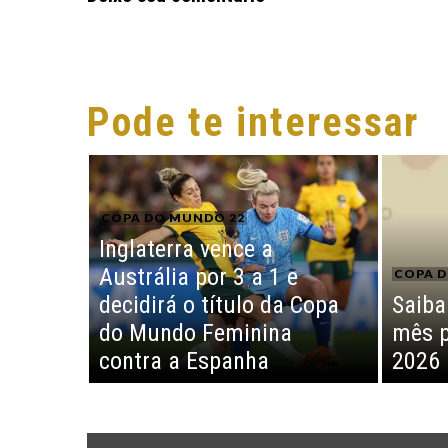
Pode te interessar
COPA DO MUNDO 22
Inglaterra vence a
Austrália por 3 a 1 e
COPA D
decidirá o título da Copa
Saiba
do Mundo Feminina
mês p
contra a Espanha
2026