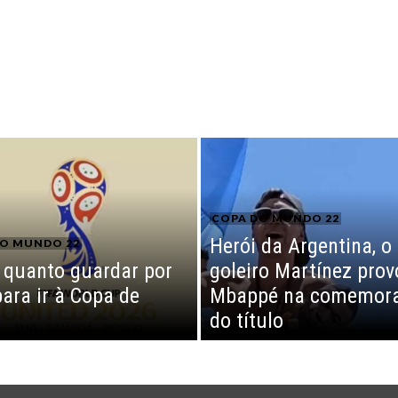
COPA DO MUNDO 22
Herói da Argentina, o
O MUNDO 22
 quanto guardar por
goleiro Martínez pro
ara ir à Copa de
Mbappé na comemor
do título