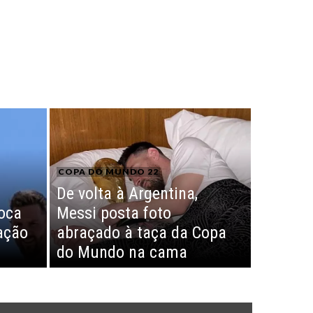
COPA DO MUNDO 22
De volta à Argentina,
voca
Messi posta foto
ação
abraçado à taça da Copa
do Mundo na cama