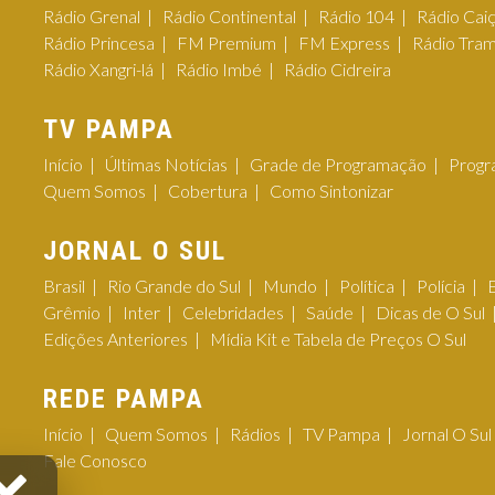
Rádio Grenal
Rádio Continental
Rádio 104
Rádio Cai
Rádio Princesa
FM Premium
FM Express
Rádio Tra
Rádio Xangri-lá
Rádio Imbé
Rádio Cidreira
TV PAMPA
Início
Últimas Notícias
Grade de Programação
Progr
Quem Somos
Cobertura
Como Sintonizar
JORNAL O SUL
Brasil
Rio Grande do Sul
Mundo
Política
Polícia
Grêmio
Inter
Celebridades
Saúde
Dicas de O Sul
Edições Anteriores
Mídia Kit e Tabela de Preços O Sul
REDE PAMPA
Início
Quem Somos
Rádios
TV Pampa
Jornal O Sul
Fale Conosco