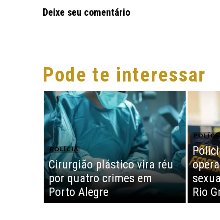
Deixe seu comentário
Pode te interessar
POLÍCI
Políci
POLÍCIA
Cirurgião plástico vira réu
opera
por quatro crimes em
sexua
Porto Alegre
Rio G