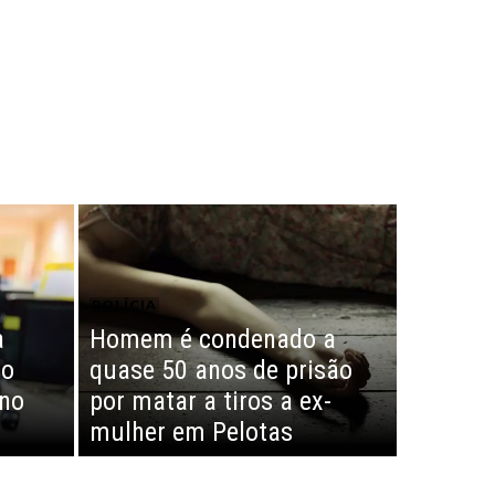
POLÍCIA
a
Homem é condenado a
so
quase 50 anos de prisão
 no
por matar a tiros a ex-
mulher em Pelotas