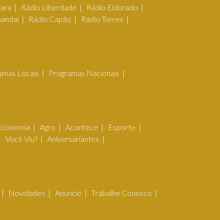
çara
Rádio Liberdade
Rádio Eldorado
mandaí
Rádio Capão
Rádio Torres
amas Locais
Programas Nacionais
Economia
Agro
Acontece
Esporte
Você Viu?
Aniversariantes
Novidades
Anuncie
Trabalhe Conosco