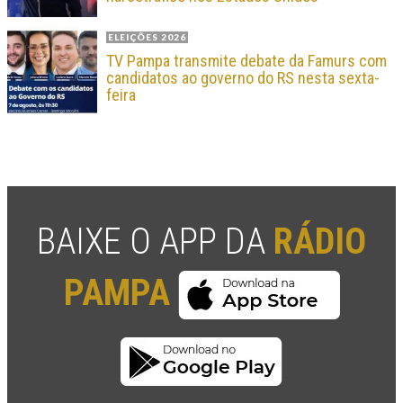
ELEIÇÕES 2026
TV Pampa transmite debate da Famurs com
candidatos ao governo do RS nesta sexta-
feira
BAIXE O APP DA
RÁDIO
PAMPA