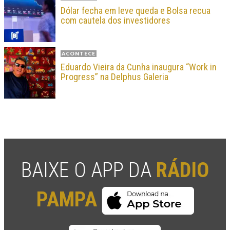
Dólar fecha em leve queda e Bolsa recua
com cautela dos investidores
ACONTECE
Eduardo Vieira da Cunha inaugura “Work in
Progress” na Delphus Galeria
BAIXE O APP DA
RÁDIO
PAMPA