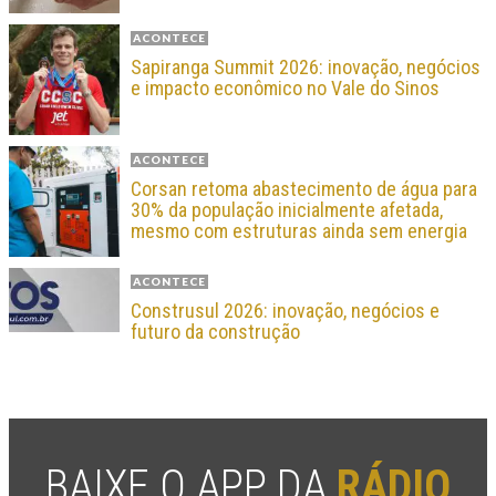
ACONTECE
Sapiranga Summit 2026: inovação, negócios
e impacto econômico no Vale do Sinos
ACONTECE
Corsan retoma abastecimento de água para
30% da população inicialmente afetada,
mesmo com estruturas ainda sem energia
ACONTECE
Construsul 2026: inovação, negócios e
futuro da construção
BAIXE O APP DA
RÁDIO