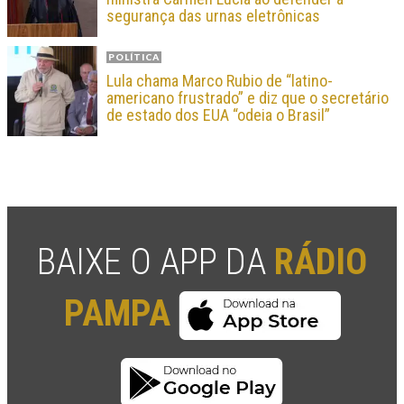
segurança das urnas eletrônicas
POLÍTICA
Lula chama Marco Rubio de “latino-
americano frustrado” e diz que o secretário
de estado dos EUA “odeia o Brasil”
BAIXE O APP DA
RÁDIO
PAMPA