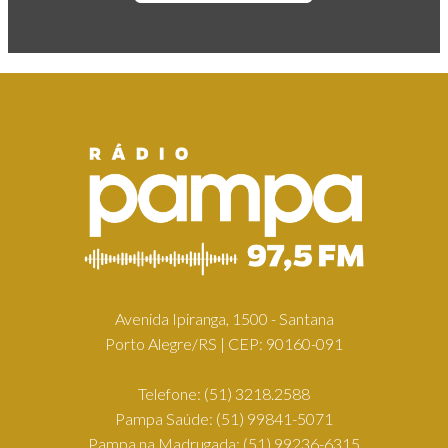
Avenida Ipiranga, 1500 - Santana
Porto Alegre/RS | CEP: 90160-091
Telefone:
(51) 3218.2588
Pampa Saúde:
(51) 99841-5071
Pampa na Madrugada:
(51) 99236-6315