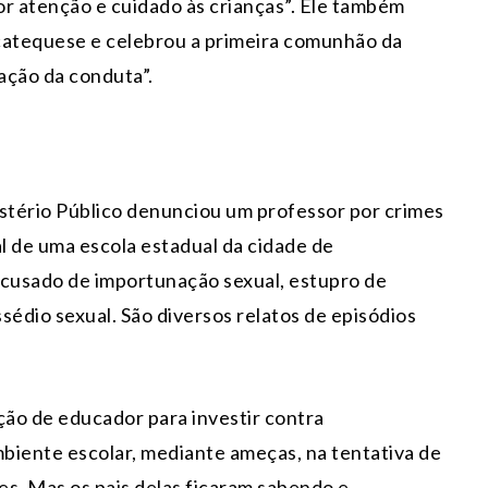
ior atenção e cuidado às crianças”. Ele também
catequese e celebrou a primeira comunhão da
ação da conduta”.
stério Público denunciou um professor por crimes
l de uma escola estadual da cidade de
cusado de importunação sexual, estupro de
ssédio sexual. São diversos relatos de episódios
ção de educador para investir contra
biente escolar, mediante ameças, na tentativa de
ues. Mas os pais delas ficaram sabendo e