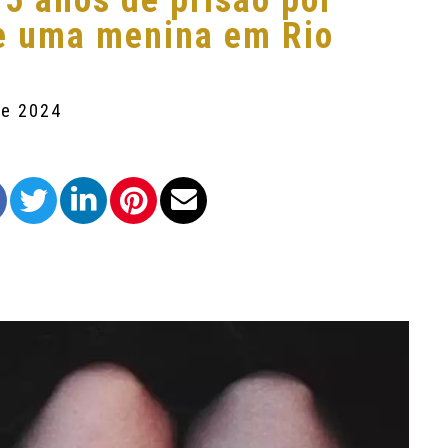
5 anos de prisão por
de uma menina em Rio
de 2024