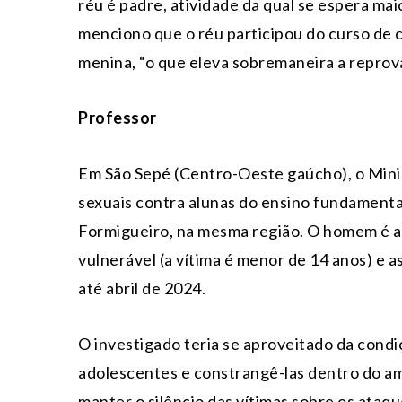
réu é padre, atividade da qual se espera ma
menciono que o réu participou do curso de 
menina, “o que eleva sobremaneira a reprov
Professor
Em São Sepé (Centro-Oeste gaúcho), o Mini
sexuais contra alunas do ensino fundamenta
Formigueiro, na mesma região. O homem é a
vulnerável (a vítima é menor de 14 anos) e a
até abril de 2024.
O investigado teria se aproveitado da condi
adolescentes e constrangê-las dentro do am
manter o silêncio das vítimas sobre os ataq