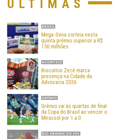
ÚLTIMAS
BRASIL
Mega-Sena sorteia nesta
quinta prêmio superior a R$
150 milhões
ACONTECE
Biscoitos Zezé marca
presença na Cidade da
Advocacia 2026
GRÊMIO
Grêmio vai às quartas de final
da Copa do Brasil ao vencer o
Mirassol por 1 a 0
RIO GRANDE DO SUL