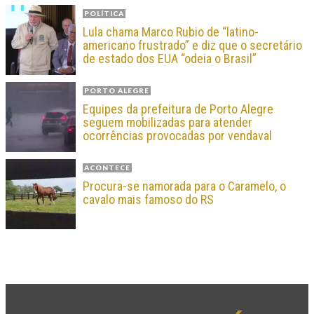
POLÍTICA
Lula chama Marco Rubio de “latino-
americano frustrado” e diz que o secretário
de estado dos EUA “odeia o Brasil”
PORTO ALEGRE
Equipes da prefeitura de Porto Alegre
seguem mobilizadas para atender
ocorrências provocadas por vendaval
ACONTECE
Procura-se namorada para o Caramelo, o
cavalo mais famoso do RS