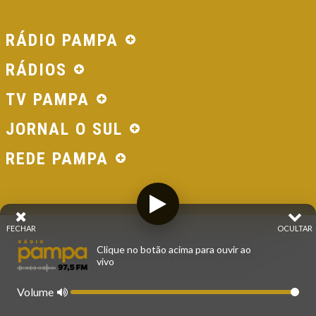
RÁDIO PAMPA
RÁDIOS
TV PAMPA
JORNAL O SUL
REDE PAMPA
FECHAR
OCULTAR
© 2026 - Direitos Reservados - Rádio Pampa - Rede
Clique no botão acima para ouvir ao
Pampa de Comunicação | RS - Brasil.
vivo
Volume