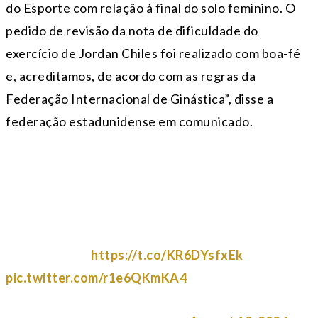
do Esporte com relação à final do solo feminino. O
pedido de revisão da nota de dificuldade do
exercício de Jordan Chiles foi realizado com boa-fé
e, acreditamos, de acordo com as regras da
Federação Internacional de Ginástica”, disse a
federação estadunidense em comunicado.
Joint Statement from USA Gymnastics and the U.S.
Olympic & Paralympic Committee regarding the CAS
decision on the women’s floor final:
CAS Decision:
https://t.co/KR6DYsfxEk
pic.twitter.com/r1e6QKmKA4