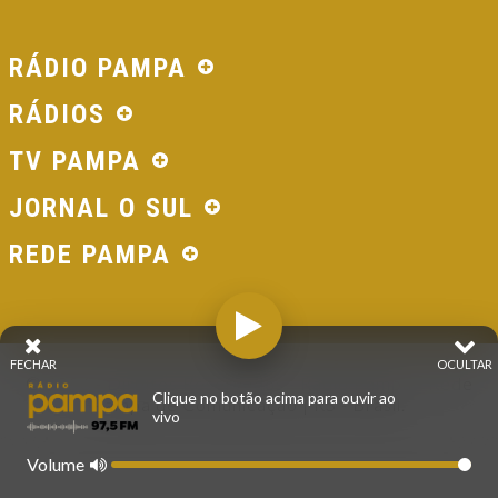
RÁDIO PAMPA
RÁDIOS
TV PAMPA
JORNAL O SUL
REDE PAMPA
FECHAR
OCULTAR
© 2026 - Direitos Reservados - Rádio Pampa - Rede
Clique no botão acima para ouvir ao
Pampa de Comunicação | RS - Brasil.
vivo
Volume