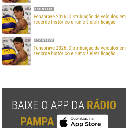
ACONTECE
Fenabrave 2026: Distribuição de veículos em
recorde histórico e rumo à eletrificação
ACONTECE
Fenabrave 2026: Distribuição de veículos em
recorde histórico e rumo à eletrificação
BAIXE O APP DA
RÁDIO
PAMPA