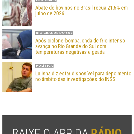
Abate de bovinos no Brasil recua 21,6% em
julho de 2026
RIO GRANDE DO SUL
Após ciclone-bomba, onda de frio intenso
avança no Rio Grande do Sul com
temperaturas negativas e geada
POLÍTICA
Lulinha diz estar disponível para depoimento
no âmbito das investigações do INSS
BAIXE O APP DA
RÁDIO