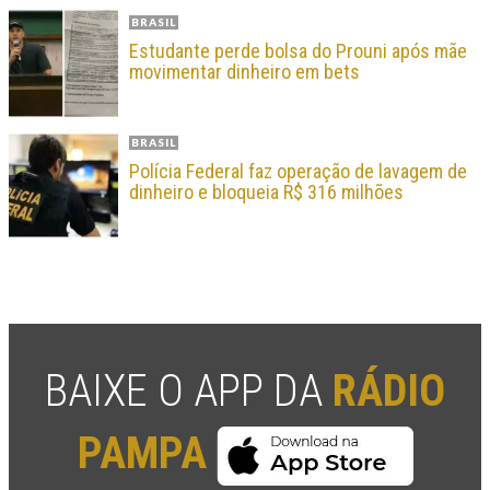
BRASIL
Estudante perde bolsa do Prouni após mãe
movimentar dinheiro em bets
BRASIL
Polícia Federal faz operação de lavagem de
dinheiro e bloqueia R$ 316 milhões
BAIXE O APP DA
RÁDIO
PAMPA