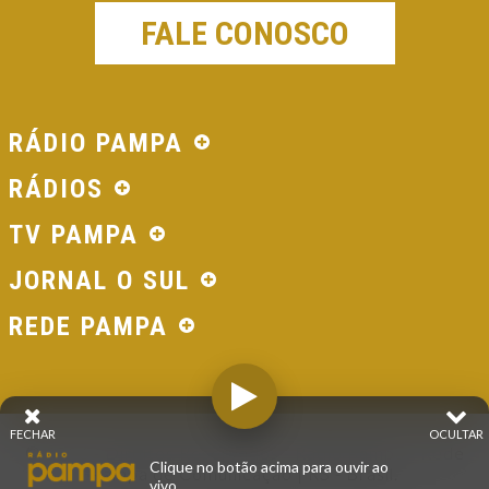
FALE CONOSCO
RÁDIO PAMPA
RÁDIOS
TV PAMPA
JORNAL O SUL
REDE PAMPA
FECHAR
OCULTAR
© 2026 - Direitos Reservados - Rádio Pampa - Rede
Clique no botão acima para ouvir ao
Pampa de Comunicação | RS - Brasil.
vivo