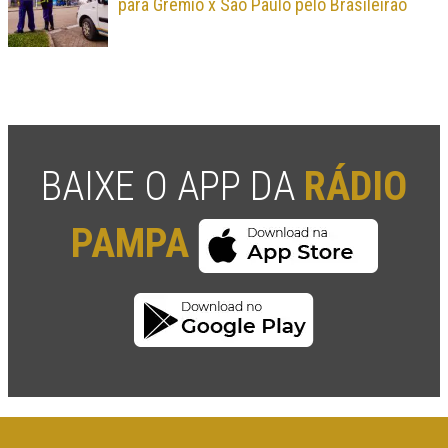
para Grêmio x São Paulo pelo Brasileirão
BAIXE O APP DA
RÁDIO
PAMPA