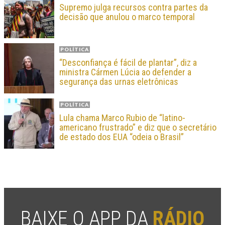
Supremo julga recursos contra partes da
decisão que anulou o marco temporal
POLÍTICA
“Desconfiança é fácil de plantar”, diz a
ministra Cármen Lúcia ao defender a
segurança das urnas eletrônicas
POLÍTICA
Lula chama Marco Rubio de “latino-
americano frustrado” e diz que o secretário
de estado dos EUA “odeia o Brasil”
BAIXE O APP DA
RÁDIO