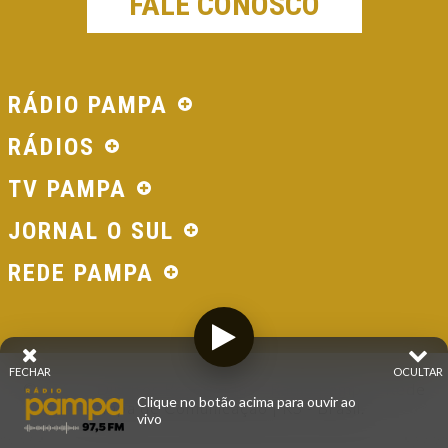
FALE CONOSCO
RÁDIO PAMPA
RÁDIOS
TV PAMPA
JORNAL O SUL
REDE PAMPA
FECHAR
OCULTAR
© 2026 - Direitos Reservados - Rádio Pampa - Rede
Clique no botão acima para ouvir ao
Pampa de Comunicação | RS - Brasil.
vivo