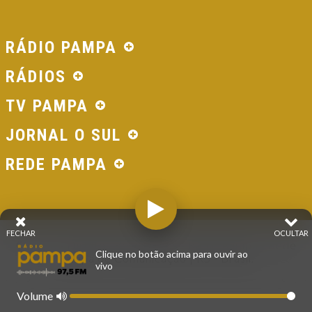
RÁDIO PAMPA
RÁDIOS
TV PAMPA
JORNAL O SUL
REDE PAMPA
FECHAR
OCULTAR
© 2026 - Direitos Reservados - Rádio Pampa - Rede
Clique no botão acima para ouvir ao
Pampa de Comunicação | RS - Brasil.
vivo
Volume