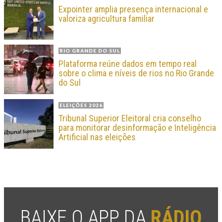
Expointer amplia presença internacional e
valoriza agricultura familiar
RIO GRANDE DO SUL
Plataforma reúne dados em tempo real
sobre o clima e níveis de rios no Rio Grande
do Sul
ELEIÇÕES 2026
Tribunal Superior Eleitoral cria conselho
para monitorar desinformação e Inteligência
Artificial nas eleições
BAIXE O APP DA
RÁDIO