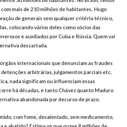
mente 30 milhões de habitantes. No Brasil, temos
 com mais de 210 milhões de habitantes. Hugo
ção de generais sem qualquer critério técnico,
das, colocando vários deles como sócios das
nerosos e auxiliados por Cuba e Rússia. Quem vai
ternativa descartada.
 órgãos internacionais que denunciam as fraudes
, detenções arbitrárias, julgamentos parciais etc.
tica, nada significam ou influenciam essas
 ocorre há décadas, e tanto Chávez quanto Maduro
ternativa abandonada por decurso de prazo.
imido, com fome, desalentado, sem medicamento,
va e abatido? Estima-se que quase 8 milhões de