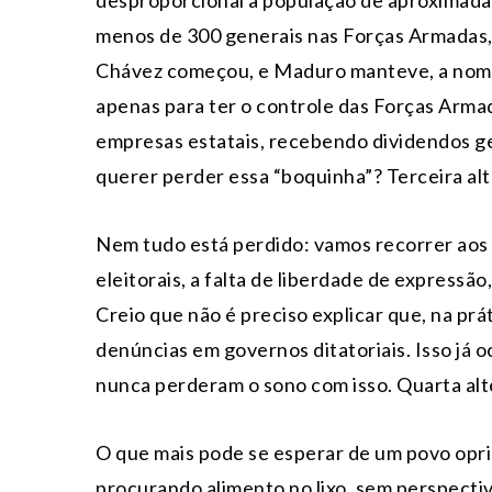
desproporcional à população de aproximada
menos de 300 generais nas Forças Armadas,
Chávez começou, e Maduro manteve, a nomea
apenas para ter o controle das Forças Arma
empresas estatais, recebendo dividendos ge
querer perder essa “boquinha”? Terceira al
Nem tudo está perdido: vamos recorrer aos
eleitorais, a falta de liberdade de expressão
Creio que não é preciso explicar que, na prá
denúncias em governos ditatoriais. Isso já
nunca perderam o sono com isso. Quarta al
O que mais pode se esperar de um povo opr
procurando alimento no lixo, sem perspecti