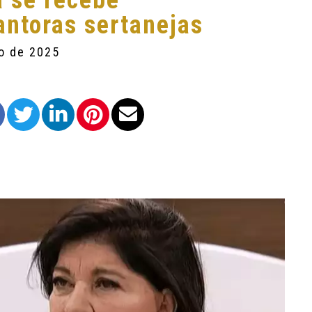
a se recebe
ntoras sertanejas
ro de 2025