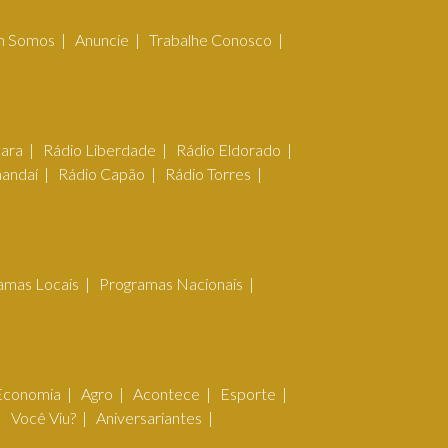
 Somos
Anuncie
Trabalhe Conosco
çara
Rádio Liberdade
Rádio Eldorado
mandaí
Rádio Capão
Rádio Torres
amas Locais
Programas Nacionais
Economia
Agro
Acontece
Esporte
Você Viu?
Aniversariantes