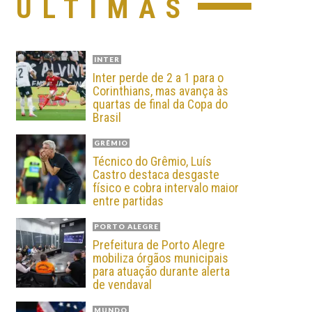
ÚLTIMAS
INTER
Inter perde de 2 a 1 para o
Corinthians, mas avança às
quartas de final da Copa do
Brasil
GRÊMIO
Técnico do Grêmio, Luís
Castro destaca desgaste
físico e cobra intervalo maior
entre partidas
PORTO ALEGRE
Prefeitura de Porto Alegre
mobiliza órgãos municipais
para atuação durante alerta
de vendaval
MUNDO