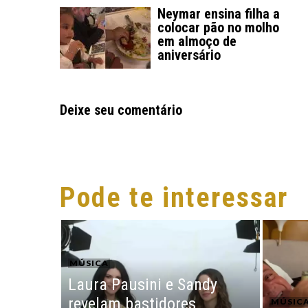
Neymar ensina filha a
colocar pão no molho
em almoço de
aniversário
Deixe seu comentário
Pode te interessar
MÚSICA
Laura Pausini e Sandy
revelam bastidores
MÚSIC