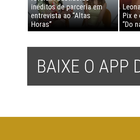
inéditos de parceria em
Leona
entrevista ao “Altas
Pix e
Horas”
“Do n
BAIXE O APP