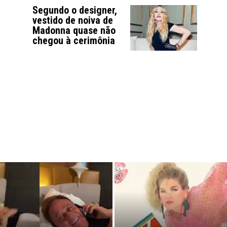
Segundo o designer,
vestido de noiva de
Madonna quase não
chegou à cerimônia
A