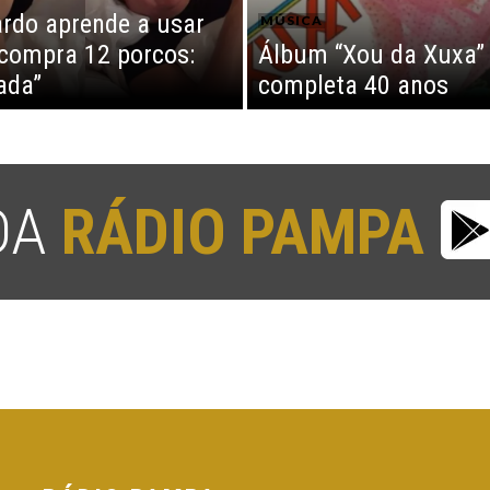
rdo aprende a usar
MÚSICA
 compra 12 porcos:
Álbum “Xou da Xuxa”
ada”
completa 40 anos
 DA
RÁDIO PAMPA