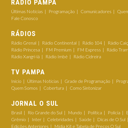
RÁDIO PAMPA
Últimas Notícias
Programação
Comunicadores
Quem
Fale Conosco
RÁDIOS
Rádio Grenal
Rádio Continental
Rádio 104
Rádio Cai
Rádio Princesa
FM Premium
FM Express
Rádio Tra
Rádio Xangri-lá
Rádio Imbé
Rádio Cidreira
TV PAMPA
Início
Últimas Notícias
Grade de Programação
Progr
Quem Somos
Cobertura
Como Sintonizar
JORNAL O SUL
Brasil
Rio Grande do Sul
Mundo
Política
Polícia
Grêmio
Inter
Celebridades
Saúde
Dicas de O Sul
Edições Anteriores
Mídia Kit e Tabela de Preços O Sul