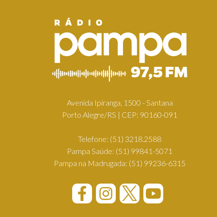
Avenida Ipiranga, 1500 - Santana
Porto Alegre/RS | CEP: 90160-091
Telefone:
(51) 3218.2588
Pampa Saúde:
(51) 99841-5071
Pampa na Madrugada:
(51) 99236-6315