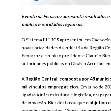
Evento na Fenarroz apresenta resultados e 
público e entidades regionais.
O Sistema FIERGS apresentou em Cachoeira d
novas prioridades da indústria da Região Cen
Fenarroz e reuniu o presidente Claudio Bier
autoridades públicas no Ginásio Arrozão, e
A
Região Central, composta por 48 municí
mil vínculos empregatícios
. Em julho de 20
ligadas à infraestrutura e logística, draga
de inovação.
Bier
destacou que o
objetivo 
em ações concretas.
“Agora, é o momento d