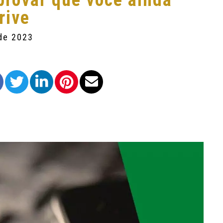
provar que você ainda
rive
 de 2023