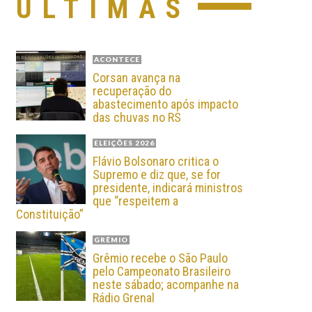
ÚLTIMAS
ACONTECE
Corsan avança na
recuperação do
abastecimento após impacto
das chuvas no RS
ELEIÇÕES 2026
Flávio Bolsonaro critica o
Supremo e diz que, se for
presidente, indicará ministros
que “respeitem a
Constituição”
GRÊMIO
Grêmio recebe o São Paulo
pelo Campeonato Brasileiro
neste sábado; acompanhe na
Rádio Grenal