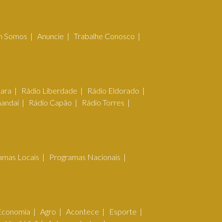
 Somos
Anuncie
Trabalhe Conosco
çara
Rádio Liberdade
Rádio Eldorado
mandaí
Rádio Capão
Rádio Torres
amas Locais
Programas Nacionais
Economia
Agro
Acontece
Esporte