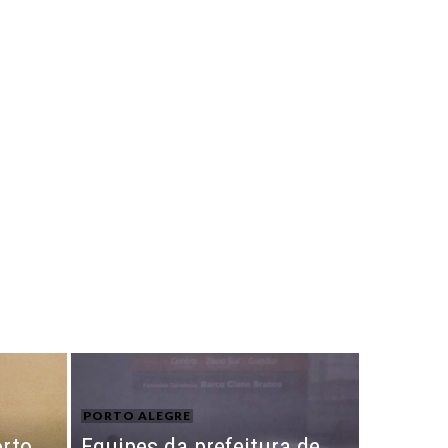
PORTO ALEGRE
orto
Equipes da prefeitura de