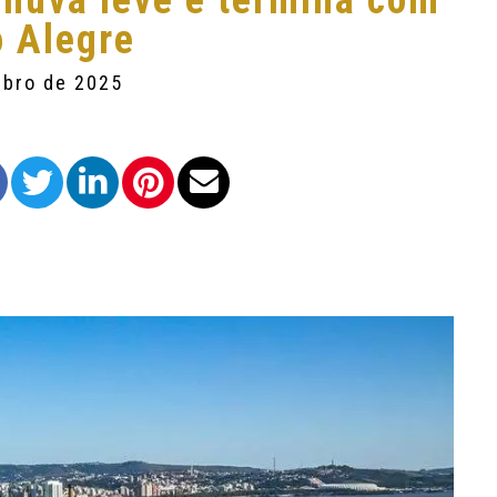
uva leve e termina com
o Alegre
mbro de 2025