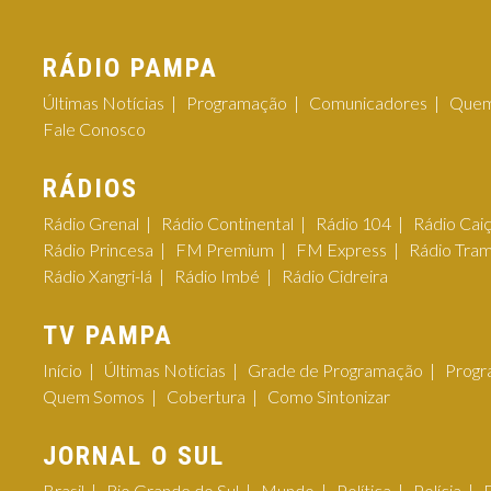
RÁDIO PAMPA
Últimas Notícias
Programação
Comunicadores
Quem
Fale Conosco
RÁDIOS
Rádio Grenal
Rádio Continental
Rádio 104
Rádio Cai
Rádio Princesa
FM Premium
FM Express
Rádio Tra
Rádio Xangri-lá
Rádio Imbé
Rádio Cidreira
TV PAMPA
Início
Últimas Notícias
Grade de Programação
Progr
Quem Somos
Cobertura
Como Sintonizar
JORNAL O SUL
Brasil
Rio Grande do Sul
Mundo
Política
Polícia