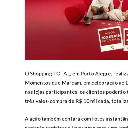
O Shopping TOTAL, em Porto Alegre, realiz
Momentos que Marcam, em celebração ao D
nas lojas participantes, os clientes poderão
três vales-compra de R$ 10 mil cada, totali
A ação também contará com fotos instantâne
poderão registrar e levar para casa uma le