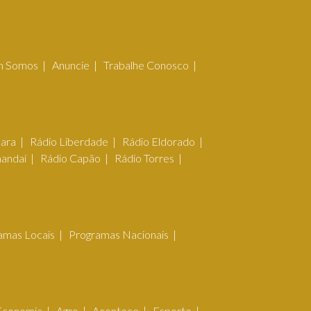
 Somos
Anuncie
Trabalhe Conosco
çara
Rádio Liberdade
Rádio Eldorado
mandaí
Rádio Capão
Rádio Torres
amas Locais
Programas Nacionais
Economia
Agro
Acontece
Esporte