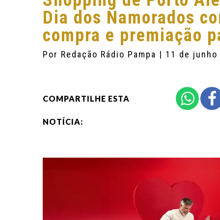
Shopping de Porto Al
Dia dos Namorados co
compra e premiação pa
Por
Redação Rádio Pampa
| 11 de junho
COMPARTILHE ESTA
NOTÍCIA: