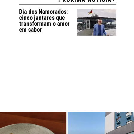
Dia dos Namorados:
cinco jantares que
transformam o amor
em sabor