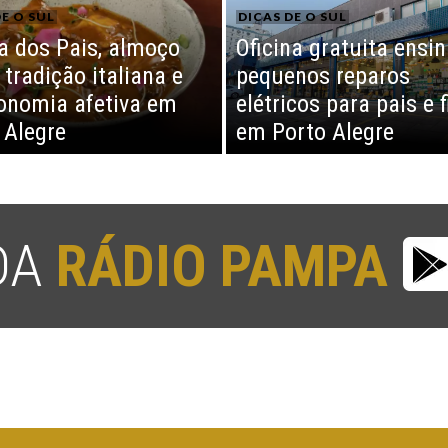
E O SUL
DICAS DE O SUL
a dos Pais, almoço
Oficina gratuita ensi
 tradição italiana e
pequenos reparos
onomia afetiva em
elétricos para pais e f
 Alegre
em Porto Alegre
 DA
RÁDIO PAMPA