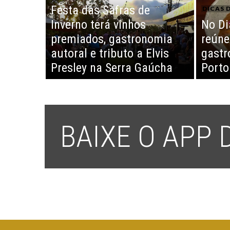
Festa das Safras de
DICAS D
Inverno terá vinhos
No Di
premiados, gastronomia
reúne
autoral e tributo a Elvis
gastr
Presley na Serra Gaúcha
Porto
BAIXE O APP