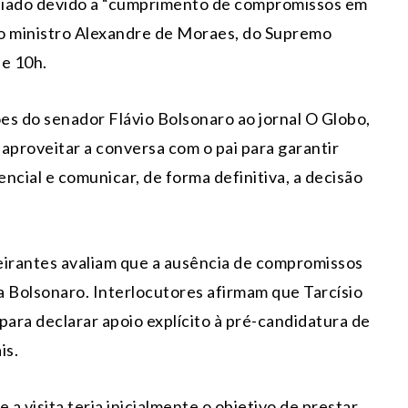
adiado devido a “cumprimento de compromissos em
pelo ministro Alexandre de Moraes, do Supremo
 e 10h.
ções do senador Flávio Bolsonaro ao jornal O Globo,
aproveitar a conversa com o pai para garantir
encial e comunicar, de forma definitiva, a decisão
eirantes avaliam que a ausência de compromissos
a Bolsonaro. Interlocutores afirmam que Tarcísio
para declarar apoio explícito à pré-candidatura de
is.
 visita teria inicialmente o objetivo de prestar