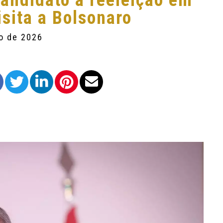
candidato à reeleição em
isita a Bolsonaro
ro de 2026