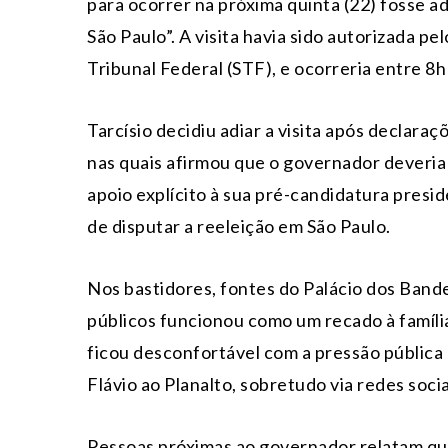
para ocorrer na próxima quinta (22) fosse 
São Paulo”. A visita havia sido autorizada 
Tribunal Federal (STF), e ocorreria entre 8h
Tarcísio decidiu adiar a visita após declara
nas quais afirmou que o governador deveria 
apoio explícito à sua pré-candidatura presid
de disputar a reeleição em São Paulo.
Nos bastidores, fontes do Palácio dos Band
públicos funcionou como um recado à famíli
ficou desconfortável com a pressão pública 
Flávio ao Planalto, sobretudo via redes socia
Pessoas próximas ao governador relatam que a