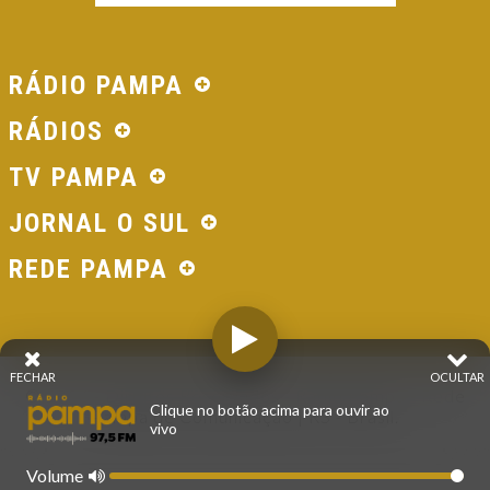
RÁDIO PAMPA
RÁDIOS
TV PAMPA
JORNAL O SUL
REDE PAMPA
FECHAR
OCULTAR
© 2026 - Direitos Reservados - Rádio Pampa - Rede
Clique no botão acima para ouvir ao
Pampa de Comunicação | RS - Brasil.
vivo
Volume