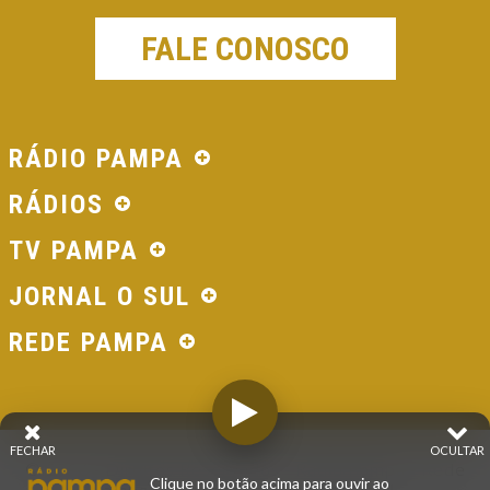
FALE CONOSCO
RÁDIO PAMPA
RÁDIOS
TV PAMPA
JORNAL O SUL
REDE PAMPA
FECHAR
OCULTAR
© 2026 - Direitos Reservados - Rádio Pampa - Rede
Clique no botão acima para ouvir ao
Pampa de Comunicação | RS - Brasil.