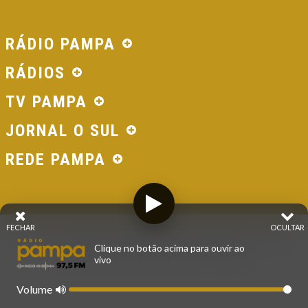
RÁDIO PAMPA
RÁDIOS
TV PAMPA
JORNAL O SUL
REDE PAMPA
FECHAR
OCULTAR
© 2026 - Direitos Reservados - Rádio Pampa - Rede
Clique no botão acima para ouvir ao
Pampa de Comunicação | RS - Brasil.
vivo
Volume