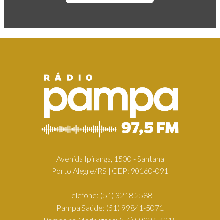
Avenida Ipiranga, 1500 - Santana
Porto Alegre/RS | CEP: 90160-091
Telefone:
(51) 3218.2588
Pampa Saúde:
(51) 99841-5071
Pampa na Madrugada:
(51) 99236-6315