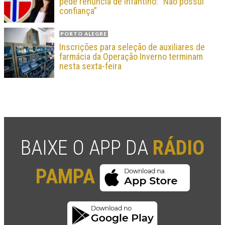
pede renúncia de Infantino: “Não possui
confiança”
PORTO ALEGRE
Inscrições para seleção de auxiliares de
farmácia da Operação Inverno terminam
nesta sexta-feira
BAIXE O APP DA
RÁDIO
PAMPA