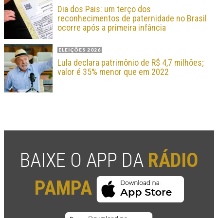
Dia dos Pais: um terço dos
reconhecimentos de paternidade no Brasil
ocorre após a primeira infância
ELEIÇÕES 2026
Lula declara patrimônio de R$ 4,7 milhões;
valor é 35% menor que em 2022
BAIXE O APP DA
RÁDIO
PAMPA