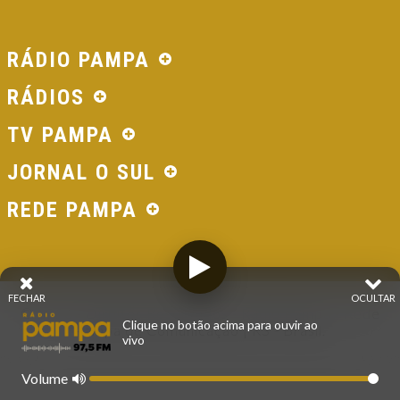
RÁDIO PAMPA
RÁDIOS
TV PAMPA
JORNAL O SUL
REDE PAMPA
FECHAR
OCULTAR
© 2026 - Direitos Reservados - Rádio Pampa - Rede
Clique no botão acima para ouvir ao
Pampa de Comunicação | RS - Brasil.
vivo
Volume