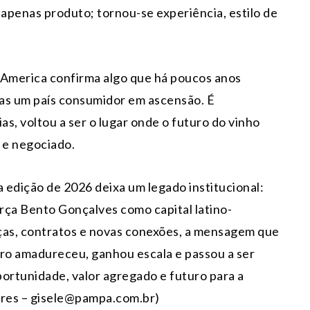
 apenas produto; tornou-se experiência, estilo de
 America confirma algo que há poucos anos
nas um país consumidor em ascensão. É
as, voltou a ser o lugar onde o futuro do vinho
 e negociado.
a edição de 2026 deixa um legado institucional:
orça Bento Gonçalves como capital latino-
ças, contratos e novas conexões, a mensagem que
eiro amadureceu, ganhou escala e passou a ser
portunidade, valor agregado e futuro para a
Flores – gisele@pampa.com.br)