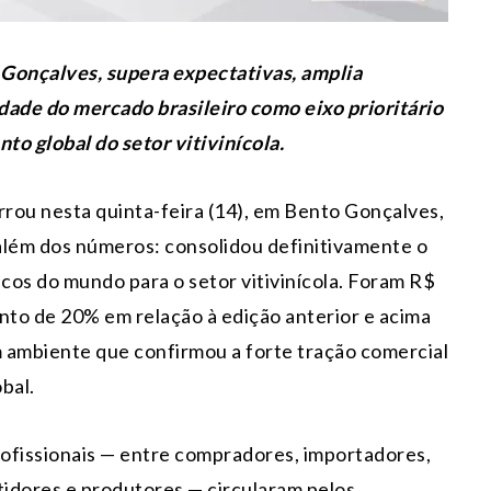
o Gonçalves, supera expectativas, amplia
dade do mercado brasileiro como eixo prioritário
o global do setor vitivinícola.
rou nesta quinta-feira (14), em Bento Gonçalves,
além dos números: consolidou definitivamente o
cos do mundo para o setor vitivinícola. Foram R$
to de 20% em relação à edição anterior e acima
m ambiente que confirmou a forte tração comercial
bal.
profissionais — entre compradores, importadores,
stidores e produtores — circularam pelos