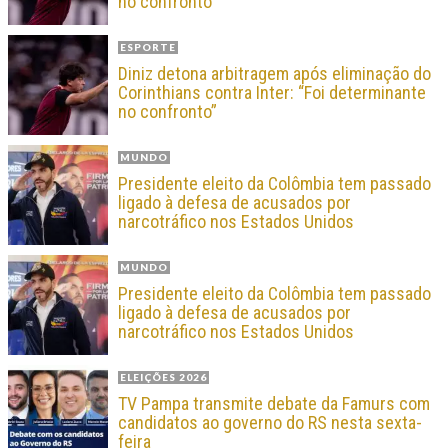
no confronto”
ESPORTE
Diniz detona arbitragem após eliminação do
Corinthians contra Inter: “Foi determinante
no confronto”
MUNDO
Presidente eleito da Colômbia tem passado
ligado à defesa de acusados por
narcotráfico nos Estados Unidos
MUNDO
Presidente eleito da Colômbia tem passado
ligado à defesa de acusados por
narcotráfico nos Estados Unidos
ELEIÇÕES 2026
TV Pampa transmite debate da Famurs com
candidatos ao governo do RS nesta sexta-
feira