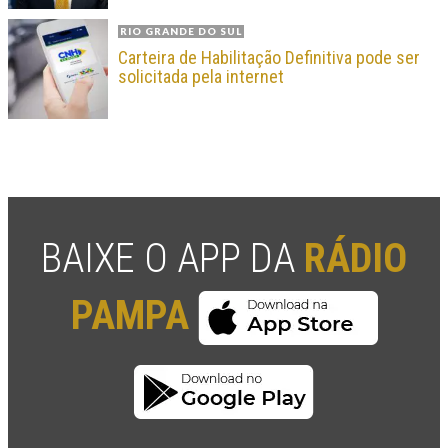
RIO GRANDE DO SUL
Carteira de Habilitação Definitiva pode ser
solicitada pela internet
BAIXE O APP DA
RÁDIO
PAMPA