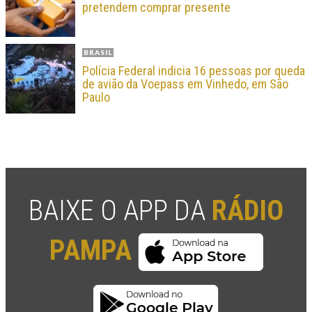
pretendem comprar presente
BRASIL
Polícia Federal indicia 16 pessoas por queda
de avião da Voepass em Vinhedo, em São
Paulo
BAIXE O APP DA
RÁDIO
PAMPA