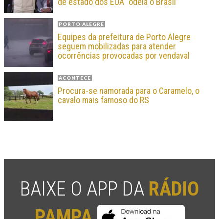
de estado dos EUA “odeia o Brasil”
PORTO ALEGRE
Equipes da prefeitura de Porto Alegre
seguem mobilizadas para atender
ocorrências provocadas por vendaval
ACONTECE
Procura-se namorada para o Caramelo, o
cavalo mais famoso do RS
BAIXE O APP DA
RÁDIO
PAMPA