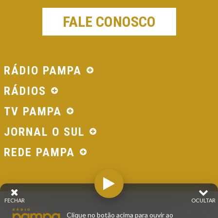
FALE CONOSCO
RÁDIO PAMPA
RÁDIOS
TV PAMPA
JORNAL O SUL
REDE PAMPA
FECHAR
OCULTAR
© 2026 - Direitos Reservados - Rádio Pampa - Rede
Clique no botão acima para ouvir ao
Pampa de Comunicação | RS - Brasil.