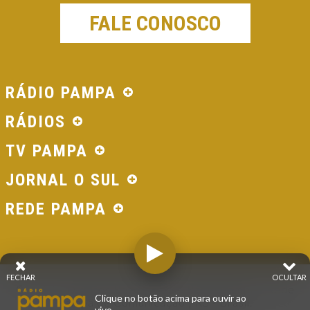
FALE CONOSCO
RÁDIO PAMPA
RÁDIOS
TV PAMPA
JORNAL O SUL
REDE PAMPA
FECHAR
OCULTAR
© 2026 - Direitos Reservados - Rádio Pampa - Rede
Clique no botão acima para ouvir ao
Pampa de Comunicação | RS - Brasil.
vivo