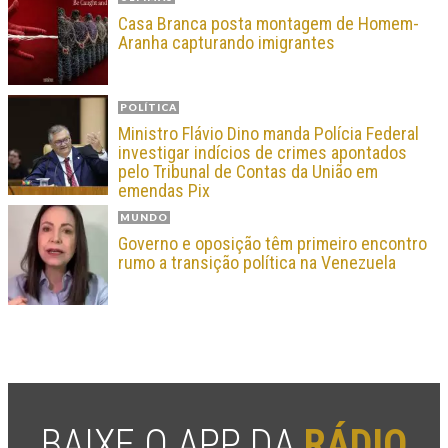
Casa Branca posta montagem de Homem-
Aranha capturando imigrantes
POLÍTICA
Ministro Flávio Dino manda Polícia Federal
investigar indícios de crimes apontados
pelo Tribunal de Contas da União em
emendas Pix
MUNDO
Governo e oposição têm primeiro encontro
rumo a transição política na Venezuela
BAIXE O APP DA
RÁDIO